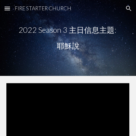
FIRE STARTER CHURCH
Skip to main content
Skip to navigation
2022 Season 
3
 主日信息主題: 
耶穌說