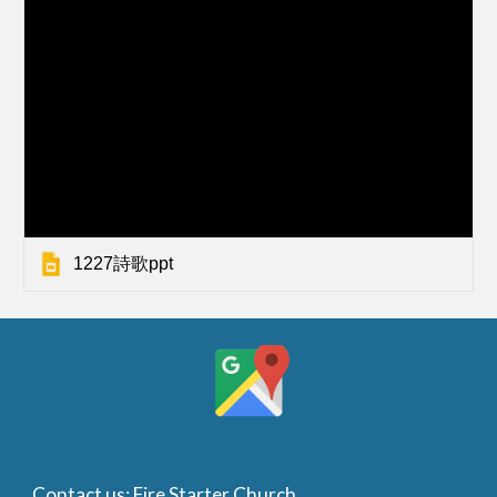
1227詩歌ppt
Contact us: Fire Starter Church