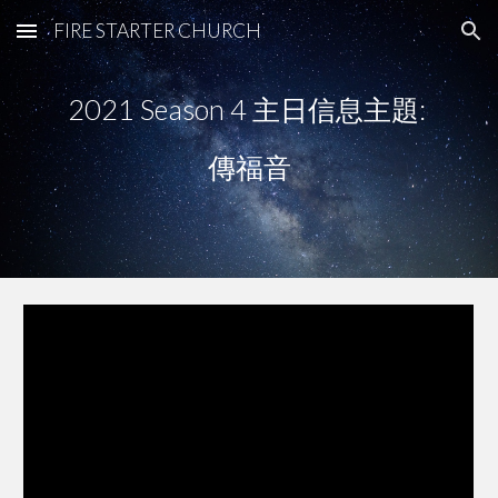
FIRE STARTER CHURCH
Skip to main content
Skip to navigation
2021 Season 
4
 主日信息主題: 
傳福音