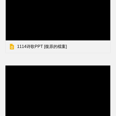
1114诗歌PPT [復原的檔案]