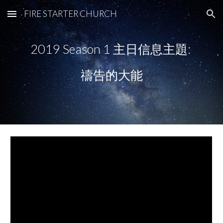
FIRE STARTER CHURCH
Skip to main content
Skip to navigation
2019 Season 1 主日信息主題: 
禱告的大能