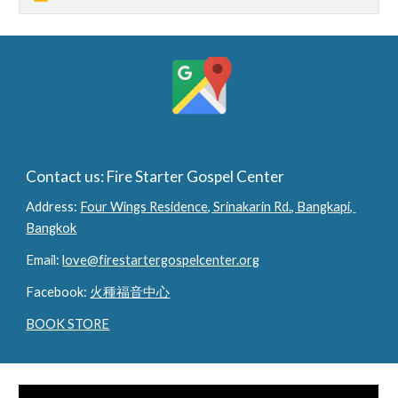
Contact us: Fire Starter Gospel Center
Address: 
Four Wings Residence, Srinakarin Rd., Bangkapi, 
Bangkok
Email: 
love@firestartergospelcenter.org
Facebook: 
火種福音中心
BOOK STORE