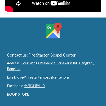
Contact us: Fire Starter Gospel Center
Address: 
Four Wings Residence, Srinakarin Rd., Bangkapi, 
Bangkok
Email: 
love@firestartergospelcenter.org
Facebook: 
火種福音中心
BOOK STORE